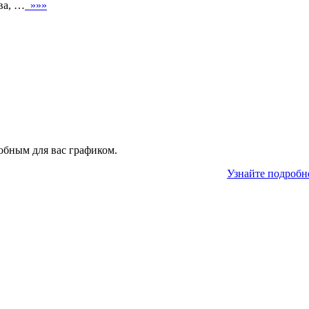
ва, …
»»»
обным для вас графиком.
Узнайте подробн