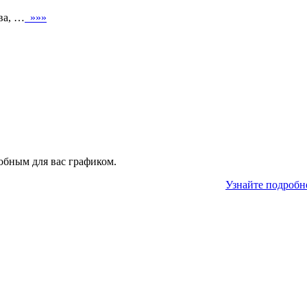
ва, …
»»»
обным для вас графиком.
Узнайте подробн