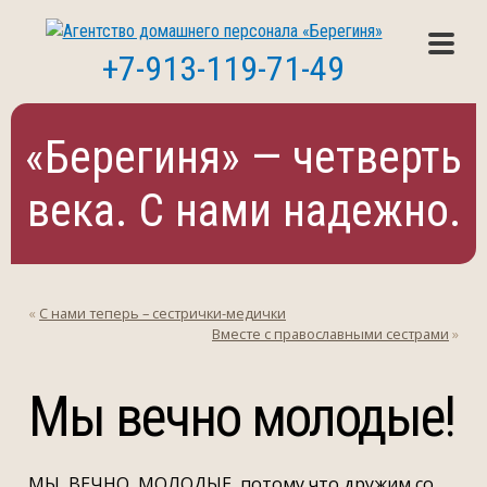
+7-913-119-71-49
«Берегиня» — четверть
века. С нами надежно.
«
С нами теперь – сестрички-медички
Вместе с православными сестрами
»
Мы вечно молодые!
МЫ ВЕЧНО МОЛОДЫЕ, потому что дружим со