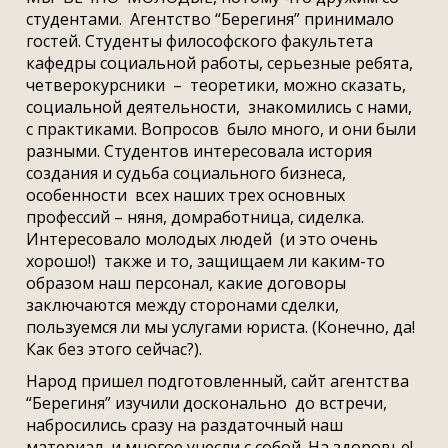
студентами. Агентство “Берегиня” принимало
гостей. Студенты философского факультета
кафедры социальной работы, серьезные ребята,
четверокурсники – теоретики, можно сказать,
социальной деятельности, знакомились с нами,
с практиками. Вопросов было много, и они были
разными. Студентов интересовала история
создания и судьба социального бизнеса,
особенности всех наших трех основных
профессий – няня, домработница, сиделка.
Интересовало молодых людей (и это очень
хорошо!) также и то, защищаем ли каким-то
образом наш персонал, какие договоры
заключаются между сторонами сделки,
пользуемся ли мы услугами юриста. (Конечно, да!
Как без этого сейчас?).
Народ пришел подготовленный, сайт агентства
“Берегиня” изучили досконально до встречи,
набросились сразу на раздаточный наш
материал, и многое унесли с собой. На здоровье!