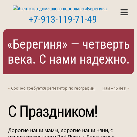
+7-913-119-71-49
«Берегиня» — четверть
века. С нами надежно.
«
Срочно требуется репетитор по географии!
Нам – 15 лет!
»
С Праздником!
Дорогие наши мамы, дорогие наши няни, с