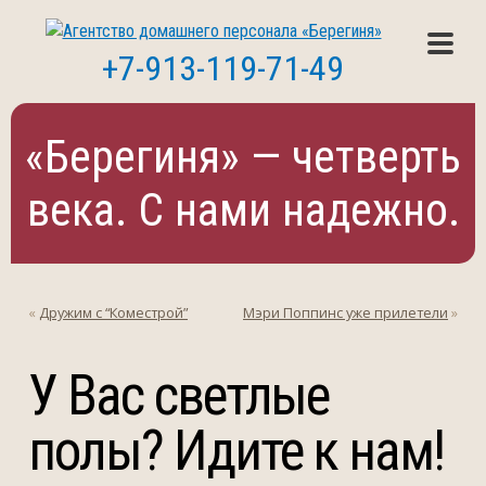
+7-913-119-71-49
«Берегиня» — четверть
века. С нами надежно.
«
Дружим с “Коместрой”
Мэри Поппинс уже прилетели
»
У Вас светлые
полы? Идите к нам!